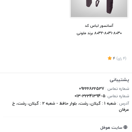
آسانسور لباس کد
۸۰۳۰-۸۰۳۱-۸۰۳۲ برند ملونی
(4
رای
)
4
پشتیبانی
شماره تماس :
09222822537
تماس بگیرید
شماره تماس :
013-32341394-5
آدرس :
شعبه 1 : گیلان، رشت، بلوار حافظ - شعبه 2 : گیلان، رشت، خ
عرفان
سایت هوفل