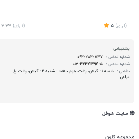
(1
رای
)
5
(6
رای
)
3.33
پشتیبانی
شماره تماس :
09222822537
شماره تماس :
013-32341394-5
موجود
نشانی :
شعبه 1 : گیلان، رشت، بلوار حافظ - شعبه 2 : گیلان، رشت، خ
عرفان
سایت هوفل
مجموعه کلون