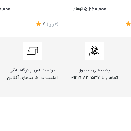
0,000
5,640,000
تومان
(2
رای
)
4
پشتیبانی محصول
پرداخت امن از درگاه بانکی
تماس با 09222822537
امنیت در خریدهای آنلاین