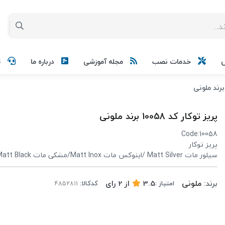
خدمات نصب
مجله آموزشی
درباره ما
ت
پریز توکار کد 10058 برند ملونی
Code:10058
پریز توکار
سیلور مات Matt Silver /اینوکس مات Matt Inox/مشکی مات Color: Matt Black
برند:
ملونی
3.5
از
2
رای
امتیاز :
کدکالا: