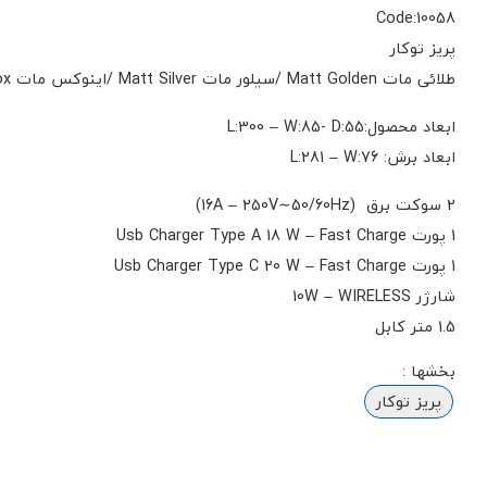
Code:10058
پریز توکار
طلائی مات Matt Golden /سیلور مات Matt Silver /اینوکس مات Matt Inox/مشکی مات Color: Matt Black
ابعاد محصول:L:300 – W:85- D:55
ابعاد برش: L:281 – W:76
2 سوکت برق (16A – 250V∼50/60Hz)
1 پورت Usb Charger Type A 18 W – Fast Charge
1 پورت Usb Charger Type C 20 W – Fast Charge
شارژر 10W – WIRELESS
1.5 متر کابل
بخشها :
پریز توکار