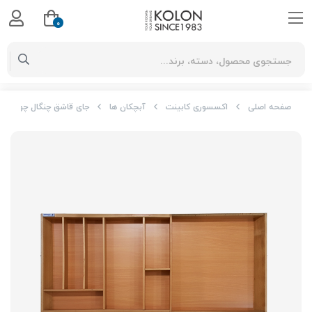
0
صفحه اصلی
اکسسوری کابینت
آبچکان ها
جای قاشق چنگال چوبی با قابلیت رگل