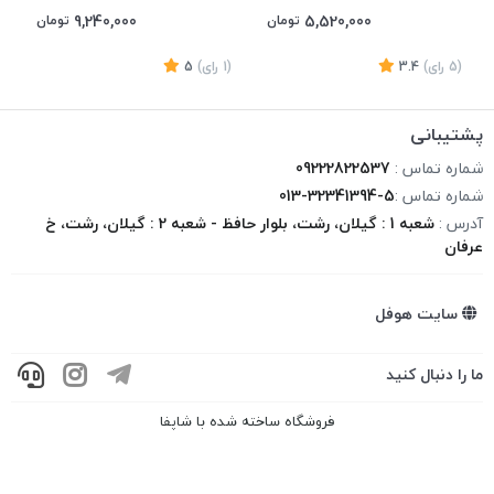
9,240,000
5,520,000
تومان
تومان
(5
رای
)
3.4
(1
رای
)
5
1
پشتیبانی
شماره تماس :
09222822537
شماره تماس :
013-32341394-5
آدرس :
شعبه 1 : گیلان، رشت، بلوار حافظ - شعبه 2 : گیلان، رشت، خ
عرفان
سایت هوفل
ما را دنبال کنید
فروشگاه ساخته شده با شاپفا