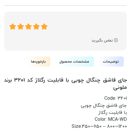
تماس بگیرید
توضیحات
مشخصات محصول
بازخوردها
جای قاشق چنگال چوبی با قابلیت رگلاژ کد ۳۲۰۱ برند
ملونی
Code: 3201
جای قاشق چنگال چوبی
با قابلیت رگلاژ
Color: MCA-WD
Size:450∼650 – 800∼1200