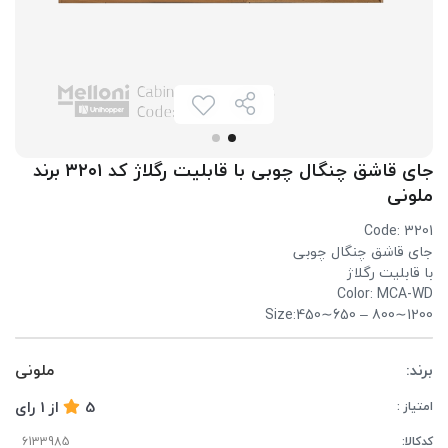
جای قاشق چنگال چوبی با قابلیت رگلاژ کد ۳۲۰۱ برند
ملونی
Code: 3201
جای قاشق چنگال چوبی
با قابلیت رگلاژ
Color: MCA-WD
Size:450∼650 – 800∼1200
برند:
ملونی
5
از
1
رای
امتیاز :
کدکالا: