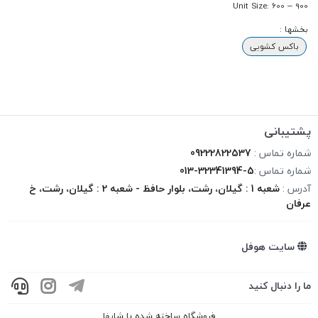
Unit Size: 600 – 900
بخشها :
باکس کشویی
پشتیبانی
شماره تماس :
09222822537
شماره تماس :
013-32341394-5
آدرس :
شعبه 1 : گیلان، رشت، بلوار حافظ - شعبه 2 : گیلان، رشت، خ
عرفان
سایت هوفل
ما را دنبال کنید
فروشگاه ساخته شده با شاپفا