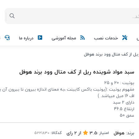
خدمات نصب
مجله آموزشی
درباره ما
ت
ل از کف متال وود برند هوفل
سبد مواد شوینده ریل از کف متال وود برند هوفل
یونیت : 20 و 25
مفهوم یونیت :(یونیت باکس کابینت ،به معنای اندازه بیرون تا بیرون آن 
اف 16 میل میباشد. )
دارای 2 سبد
ارتفاع 46.5
عمق 50
برند:
هوفل
3.5
از
2
رای
امتیاز :
کدکالا: