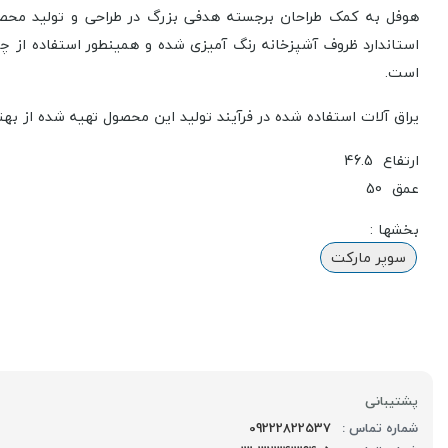
هوفل به کمک طراحان برجسته هدفی بزرگ در طراحی و تولید محصو
استاندارد ظروف آشپزخانه رنگ آمیزی شده و همینطور استفاده از چ
است.
یراق آلات استفاده شده در فرآیند تولید این محصول تهیه شده از بهتر
ارتفاع 46.5
عمق 50
بخشها :
سوپر مارکت
پشتیبانی
شماره تماس :
09222822537