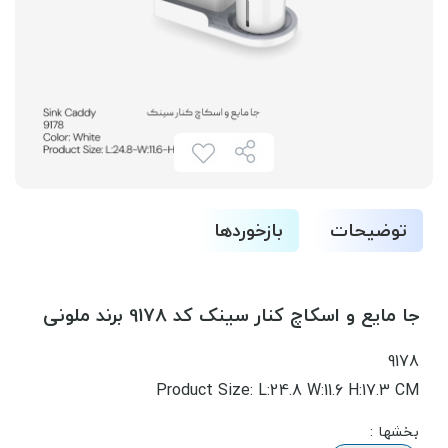
توضیحات
بازخوردها
جا مایع و اسکاچ کنار سینک کد 9178 برند ملونی
9178
Product Size: L:24.8 W:11.6 H:17.3 CM
بخشها :