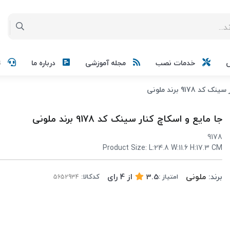
خدمات نصب
مجله آموزشی
درباره ما
ت
9178 برند ملونی
جا مایع و اسکاچ کنار سینک کد 9178 برند ملونی
9178
Product Size: L:24.8 W:11.6 H:17.3 CM
برند:
ملونی
3.5
از
4
رای
امتیاز :
کدکالا: