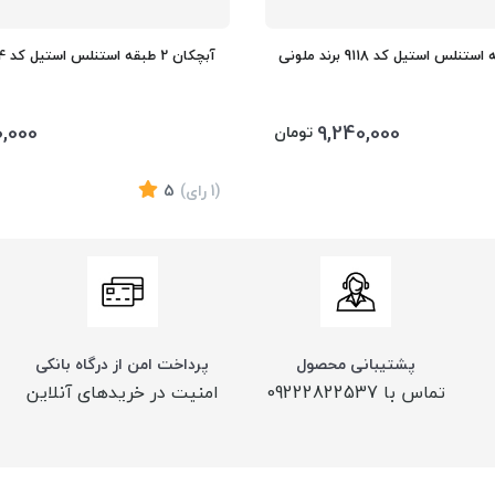
آبچکان 2 طبقه استنلس استیل کد 9114 برند ملونی
0,000
9,240,000
تومان
(1
رای
)
5
پشتیبانی محصول
پرداخت امن از درگاه بانکی
تماس با 09222822537
امنیت در خریدهای آنلاین