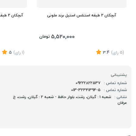
آبچکان 2 طبقه استنلس استیل برند ملونی
آبچکان 2 طبقه استنلس استیل کد 9118 برند ملونی
5,520,000
تومان
(5
رای
)
3.4
(1
رای
)
5
پشتیبانی
شماره تماس :
09222822537
شماره تماس :
013-32341394-5
نشانی :
شعبه 1 : گیلان، رشت، بلوار حافظ - شعبه 2 : گیلان، رشت، خ
عرفان