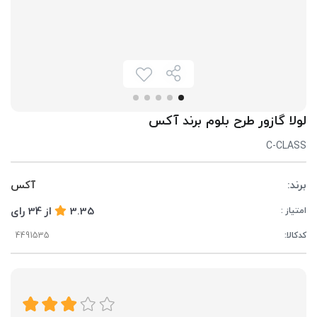
لولا گازور طرح بلوم برند آکس
C-CLASS
برند:
آکس
3.35
از
34
رای
امتیاز :
کدکالا: