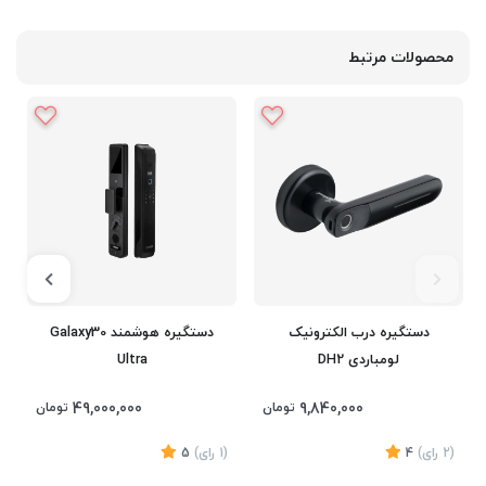
محصولات مرتبط
دستگیره درب الکترونیک
دستگیره هوشمند Galaxy30
لومباردی DH2
Ultra
49,000,000
9,840,000
تومان
تومان
(2
رای
)
4
(1
رای
)
5
1