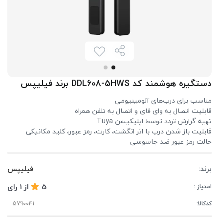
دستگیره هوشمند کد DDL608-5HWS برند فیلیپس
مناسب برای درب‌های آلومینیومی
قابلیت اتصال به وای فای و اتصال به تلفن همراه
تهیه گزارش تردد توسط اپلیکیشن Tuya
قابلیت باز شدن درب با اثر انگشت، کارت، رمز عبور، کلید مکانیکی
حالت رمز عبور ضد جاسوسی
برند:
فیلیپس
5
از
1
رای
امتیاز :
کدکالا: