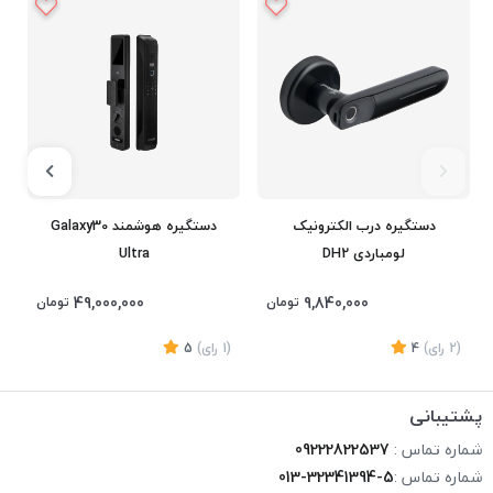
دستگیره درب الکترونیک
دستگیره هوشمند Galaxy30
لومباردی DH2
Ultra
49,000,000
9,840,000
تومان
تومان
(2
رای
)
4
(1
رای
)
5
1
پشتیبانی
شماره تماس :
09222822537
شماره تماس :
013-32341394-5