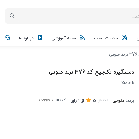
خدمات نصب
مجله آموزشی
درباره ما
ت
ی
دستگیره تک‌پیچ کد 376 برند ملونی
Size: k
برند:
ملونی
5
از
1
رای
امتیاز :
کدکالا: