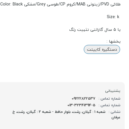
طلائی PVD/زیتونی MAB/کروم CP/طوسی Grey/مشکی Color: Black
Size: k
با ۵ سال گارانتی تثبیت رنگ
بخشها :
دستگیره کابینت
پشتیبانی
شماره تماس :
09222822537
شماره تماس :
013-32341394-5
نشانی :
شعبه 1 : گیلان، رشت، بلوار حافظ - شعبه 2 : گیلان، رشت، خ
عرفان