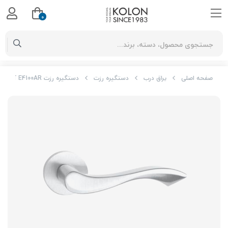
0
صفحه اصلی
یراق درب
دستگیره رزت
دستگیره رزت E4100AR آلومینیومی برند بهریزان