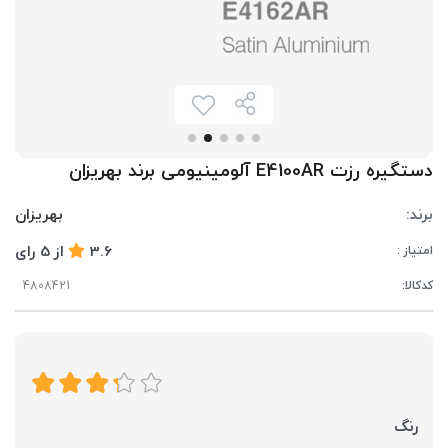
دستگیره رزت E4100AR آلومینیومی برند بهریزان
برند:
بهریزان
3.6
از
5
رای
امتیاز :
کدکالا:
رنگ