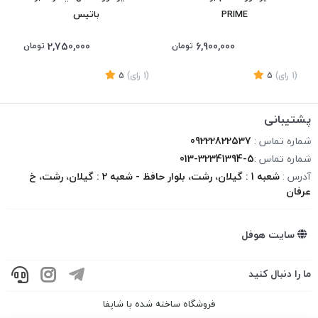
PRIME
باتیس
2,750,000
6,900,000
تومان
تومان
(1
رای
)
5
(1
رای
)
5
1
پشتیبانی
شماره تماس :
09222822537
شماره تماس :
013-32341394-5
آدرس :
شعبه 1 : گیلان، رشت، بلوار حافظ - شعبه 2 : گیلان، رشت، خ
عرفان
سایت هوفل
ما را دنبال کنید
فروشگاه ساخته شده با شاپفا