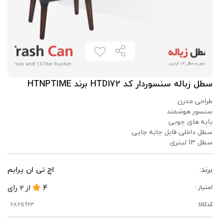
سطل زباله سنسوردار کد HTD172 برند HTNPTIME
طراحی مدرن
سنسور هوشمند
پایه های چوبی
سطل داخلی قابل جابه جایی
سطل 13 لیتری
برند:
اچ تی ان پرایم
4
از
2
رای
امتیاز :
کدکالا: