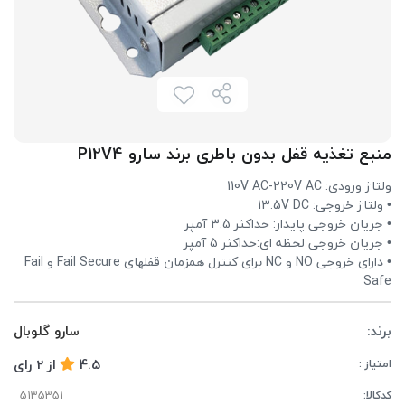
منبع تغذیه قفل بدون باطری برند سارو P12V4
ولتاژ ورودی: 110V AC-220V AC
• ولتاژ خروجی: 13.5V DC
• جریان خروجی پایدار: حداکثر 3.5 آمپر
• جریان خروجی لحظه ای:حداکثر 5 آمپر
• دارای خروجی NO و NC برای کنترل همزمان قفلهای Fail Secure و Fail
Safe
برند:
سارو گلوبال
4.5
از
2
رای
امتیاز :
کدکالا: