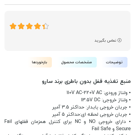
تماس بگیرید
توضیحات
مشخصات محصول
بازخوردها
منبع تغذیه قفل بدون باطری برند سارو
• ولتاژ ورودی: 110V AC-220V AC
• ولتاژ خروجی: 13.5V DC
• جریان خروجی پایدار: حداکثر 3.5 آمپر
• جریان خروجی لحظه ای:حداکثر 5 آمپر
• دارای خروجی NO و NC برای کنترل همزمان قفلهای Fail
Secure و Fail Safe