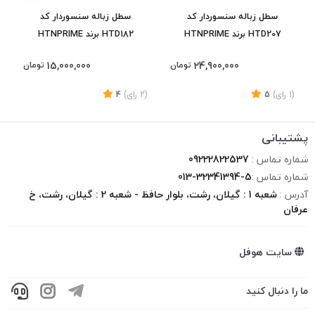
سطل زباله سنسوردار کد
سطل زباله سنسوردار کد
HTD207 برند HTNPRIME
HTD182 برند HTNPRIME
15,000,000
24,900,000
تومان
تومان
(1
رای
)
5
(2
رای
)
4
1
پشتیبانی
شماره تماس :
09222822537
شماره تماس :
013-32341394-5
آدرس :
شعبه 1 : گیلان، رشت، بلوار حافظ - شعبه 2 : گیلان، رشت، خ
عرفان
سایت هوفل
ما را دنبال کنید