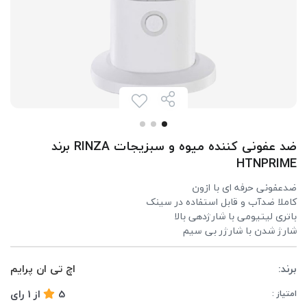
ضد عفونی کننده میوه و سبزیجات RINZA برند
HTNPRIME
ضدعفونی حرفه ای با ازون
کاملا ضدآب و قابل استفاده در سینک
باتری لیتیومی با شارژدهی بالا
شارژ شدن با شارژر بی سیم
برند:
اچ تی ان پرایم
5
از
1
رای
امتیاز :