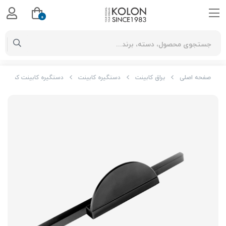
0
صفحه اصلی
یراق کابینت
دستگیره کابینت
دستگیره کابینت کد S290 برند ساتیدا