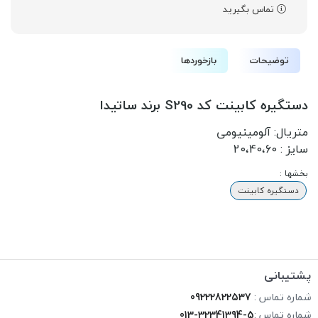
تماس بگیرید
توضیحات
بازخوردها
دستگیره کابینت کد S290 برند ساتیدا
متریال: آلومینیومی
سایز : 20،40،60
بخشها :
دستگیره کابینت
پشتیبانی
شماره تماس :
09222822537
شماره تماس :
013-32341394-5