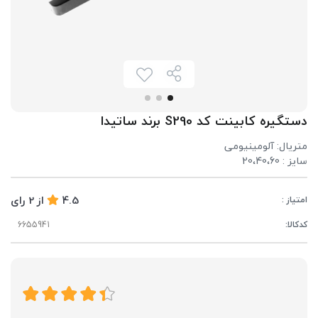
دستگیره کابینت کد S290 برند ساتیدا
متریال: آلومینیومی
سایز : 20،40،60
4.5
از
2
رای
امتیاز :
کدکالا: