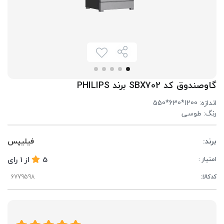
گاوصندوق کد SBX702 برند PHILIPS
اندازه: 1200*630*550
رنگ: طوسی
برند:
فیلیپس
5
از
1
رای
امتیاز :
کدکالا: