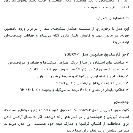
آسان در محیط‌های تاریک. همچنین امکان فعالسازی حالت تأیید دومرحله‌ای برای
لایه‌ی اضافی امنیت وجود دارد.
⚠️ هشدارهای امنیتی
این مدل با برخورداری از سیستم هشدار پیشرفته، شما را در برابر ورود نامعتبر،
ضربه، باز ماندن درب و کاهش ولتاژ باتری آگاه می‌سازد و حفاظت چندجانبه‌ای
ارائه می‌کند.
❓چرا گاوصندوق فیلیپس مدل SBX702؟
✔ مناسب برای استفاده در منازل بزرگ، هتل‌ها، شرکت‌ها و فضاهای فوق‌حساس
✔ سیستم باز شدن ترکیبی (اثر انگشت + رمز عبور + کلید مکانیکی)
✔ پشتیبانی از هشدارهای پیشرفته و سیستم شارژ اضطراری
✔ طراحی مقاوم، غیرقابل جابه‌جایی و قابل اعتماد
✔ عملکرد پایدار در دمای ۰ تا ۴۰ درجه سانتی‌گراد و رطوبت ۱۰٪ تا ۹۰٪ RH
جمع‌بندی
گاوصندوق فیلیپس مدل SBX702 یک محصول فوق‌العاده مقاوم و حرفه‌ای است که
امنیت فیزیکی و هوشمندی را در کنار هم ارائه می‌دهد. اگر به دنبال آرامش کامل
برای محافظت از اشیای گرانبها و مدارک مهم خود هستید، این مدل می‌تواند
همراهی مطمئن و قدرتمند برای شما باشد.