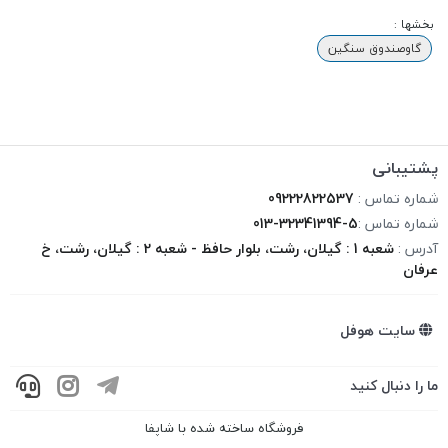
بخشها :
گاوصندوق سنگین
پشتیبانی
شماره تماس :
09222822537
شماره تماس :
013-32341394-5
آدرس :
شعبه 1 : گیلان، رشت، بلوار حافظ - شعبه 2 : گیلان، رشت، خ
عرفان
سایت هوفل
ما را دنبال کنید
فروشگاه ساخته شده با شاپفا