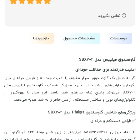
تماس بگیرید
توضیحات
مشخصات محصول
بازخوردها
گاوصندوق فیلیپس مدل SBX702
امنیت قدرتمند برای حفاظت حرفه‌ای
اگر به دنبال یک گاوصندوق بسیار مقاوم، با امنیت چندلایه و طراحی حرفه‌ای برای
نگهداری دارایی‌های ارزشمند در منزل یا محل کار هستید، گاوصندوق فیلیپس مدل
SBX702 می‌تواند پاسخ تمام نیازهای شما باشد. این مدل با بهره‌گیری از
تکنولوژی‌های نوین و ساختار مستحکم، آرامش خاطر را به شما هدیه می‌دهد.
ویژگی‌های شاخص گاوصندوق Philips مدل SBX702
✅ طراحی مستحکم و حرفه‌ای
با ابعاد بیرونی 1300×630×550 میلی‌متر و وزن قابل توجه 224 کیلوگرم، این
گاوصندوق به‌عنوان یک گزینه‌ی امن و غیرقابل‌جابه‌جایی، مناسب برای استفاده در