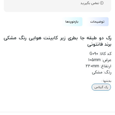
تماس بگیرید
توضیحات
بازخوردها
رک دو طبقه جا بطری زیر کابینت هوایی رنگ مشکی
برند فانتونی
کد کالا: G090
عرض: 105mm
ارتفاع: 220mm
رنگ: مشکی
بخشها :
رک گیلاس