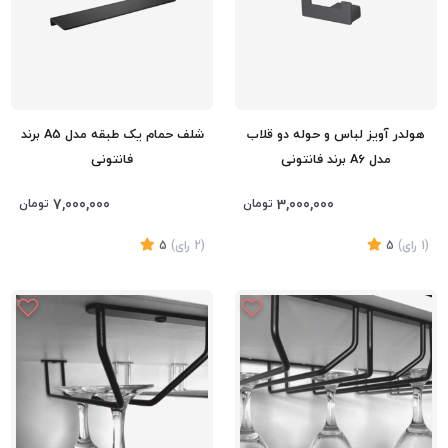
هولدر آویز لباس و حوله دو قلاب
شلف حمام یک طبقه مدل A5 برند
مدل A6 برند فانتونی
فانتونی
7,000,000
3,000,000
تومان
تومان
(1
رای
)
5
(2
رای
)
5