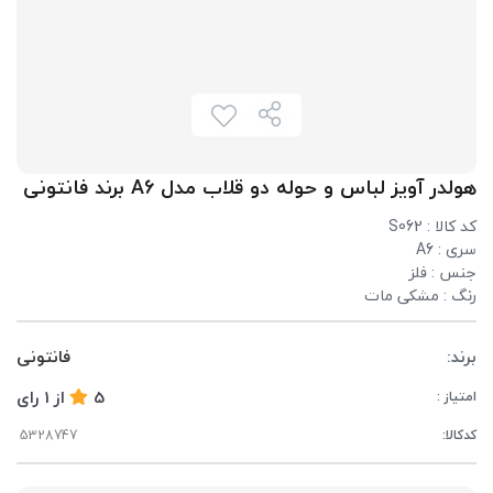
هولدر آویز لباس و حوله دو قلاب مدل A6 برند فانتونی
کد کالا : S062
سری : A6
جنس : فلز
رنگ : مشکی مات
برند:
فانتونی
5
از
1
رای
امتیاز :
کدکالا: