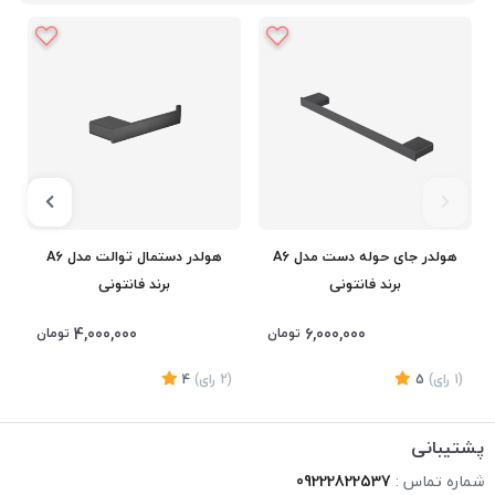
هولدر جای حوله دست مدل A6
هولدر دستمال توالت مدل A6
برند فانتونی
برند فانتونی
4,000,000
6,000,000
تومان
تومان
(1
رای
)
5
(2
رای
)
4
2
پشتیبانی
شماره تماس :
09222822537