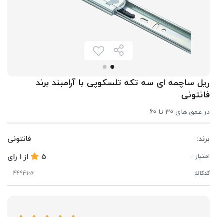
ریل ساچمه ای سه تکه تلسکوپی با آرامبند برند
فانتونی
در عمق های 30 تا 60
برند:
فانتونی
5
از
1
رای
امتیاز :
کدکالا: