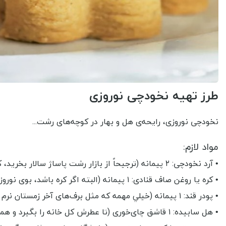
طرز تهیه نخودچی نوروزی
نخودچی نوروزی، رایحه‌ی هل و بهار در کوچه‌های رشت...
مواد لازم:
• آرد نخودچی: ٢ پیمانه (ترجیحاً از بازار رشت پاساژ سالار بخرید، که عطرش تا چهار خانه آن‌طرف‌تر را پر کند!)
• کره یا روغن صاف قنادی: ۱ پیمانه (البته اگر کره باشد، بوی نوروزتان طبیعی‌تر می‌شود!)
• پودر قند: ۱ پیمانه (خيلي مهمه که مثل برف‌های آخر زمستان نرم و لطیف باشد)
• هل سابیده: ۱ قاشق چای‌خوری (تا عطرش کل خانه را بگیرد و همه فکر کنند دارید معجون عاشقی درست می‌کنید!)