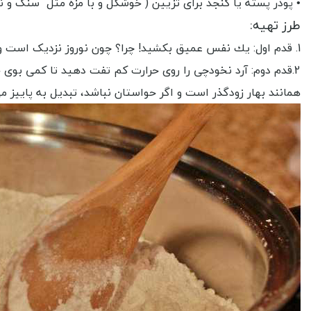
• پودر پسته یا کنجد برای تزیین ( خوشگل و با مزه مثل سنگ و 
طرز تهیه:
1. قدم اول: يك نفس عمیق بکشید! چرا؟ چون نوروز نزدیک است و قرار است یک عالمه خاطره با عطر نخودچی برای خودتان و مهمانانتان بسازید!
2.قدم دوم: آرد نخودچی را روی حرارت کم تفت دهید تا کمی بوی
همانند بهار زودگذر است و اگر حواستان نباشد، تبدیل به پاییز م