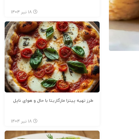
18
تیر
1404
طرز تهیه پیتزا مارگاریتا با حال و هوای ناپل
18
تیر
1404