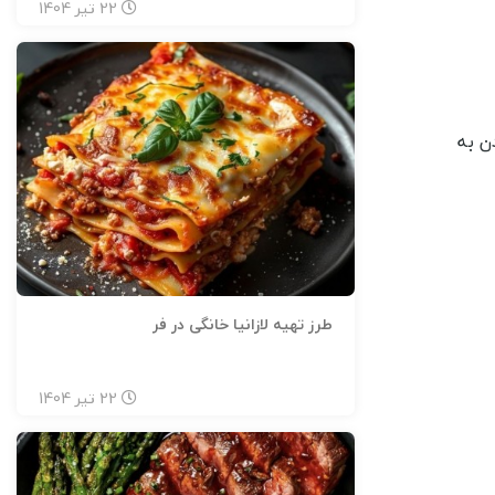
22
تیر
1404
ن به
طرز تهیه لازانیا خانگی در فر
22
تیر
1404