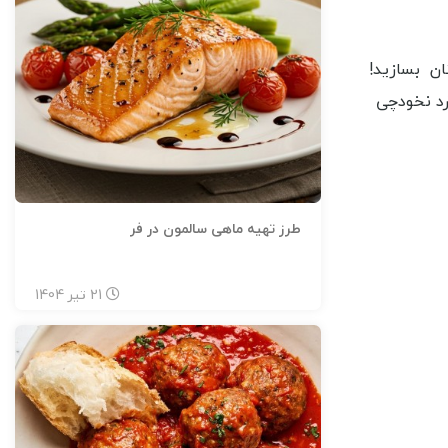
رد نخودچی
طرز تهیه ماهی سالمون در فر
21
تیر
1404